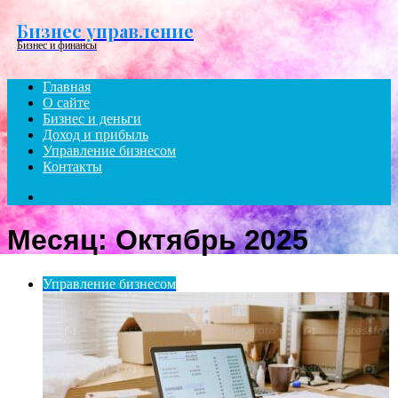
Menu
Бизнес управление
Бизнес и финансы
Главная
О сайте
Бизнес и деньги
Доход и прибыль
Управление бизнесом
Контакты
Search
for
Месяц:
Октябрь 2025
Управление бизнесом