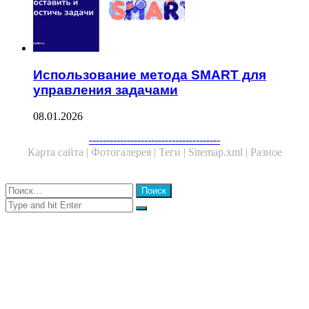
Использование метода SMART для
управления задачами
08.01.2026
Facebook
Twitter
WhatsApp
Telegram
--------------------------------------
Карта сайта |
Фотогалерея |
Теги |
Sitemap.xml |
Разное
Close
Найти:
Close
Search
for