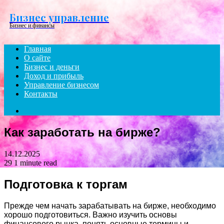
Menu
Бизнес управление
Бизнес и финансы
Главная
О сайте
Бизнес и деньги
Доход и прибыль
Управление бизнесом
Контакты
Search
for
Как заработать на бирже?
14.12.2025
29
1 minute read
Подготовка к торгам
Прежде чем начать зарабатывать на бирже, необходимо
хорошо подготовиться. Важно изучить основы
финансового рынка, понять основные термины и