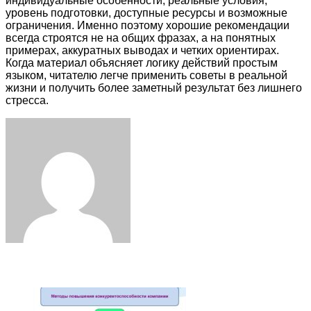
индивидуальные особенности, реальные условия,
уровень подготовки, доступные ресурсы и возможные
ограничения. Именно поэтому хорошие рекомендации
всегда строятся не на общих фразах, а на понятных
примерах, аккуратных выводах и четких ориентирах.
Когда материал объясняет логику действий простым
языком, читателю легче применить советы в реальной
жизни и получить более заметный результат без лишнего
стресса.
Facebook
Twitter
LinkedIn
Tumblr
Pinterest
Reddit
VKontakte
Odnoklassniki
Skype
WhatsApp
Telegram
Viber
Share
Print
via
Email
ЧИТАЕМОЕ