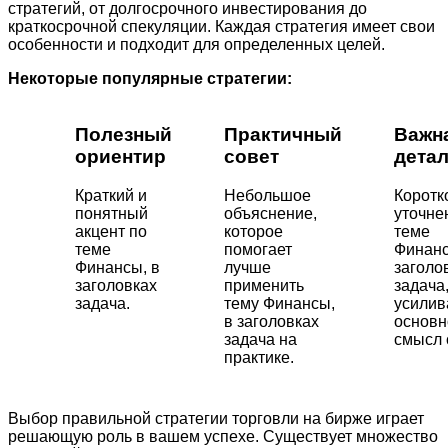
стратегий, от долгосрочного инвестирования до
краткосрочной спекуляции. Каждая стратегия имеет свои
особенности и подходит для определенных целей.
Некоторые популярные стратегии:
Полезный
Практичный
Важн
ориентир
совет
дета
Краткий и
Небольшое
Коротк
понятный
объяснение,
уточне
акцент по
которое
теме
теме
помогает
Финанс
Финансы, в
лучше
заголо
заголовках
применить
задача
задача.
тему Финансы,
усили
в заголовках
основн
задача на
смысл 
практике.
Выбор правильной стратегии торговли на бирже играет
решающую роль в вашем успехе. Существует множество