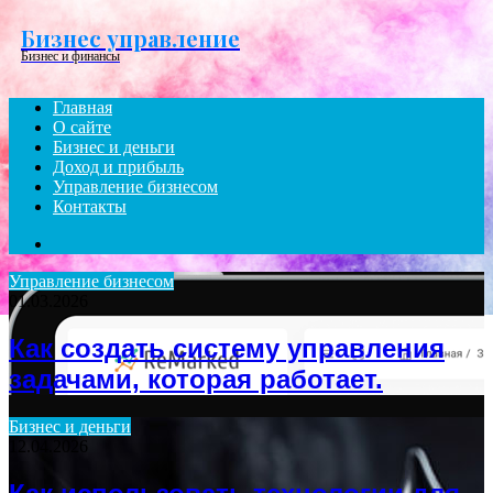
Menu
Бизнес управление
Бизнес и финансы
Главная
О сайте
Бизнес и деньги
Доход и прибыль
Управление бизнесом
Контакты
Search
for
Управление бизнесом
01.03.2026
Как создать систему управления
задачами, которая работает.
Бизнес и деньги
12.04.2026