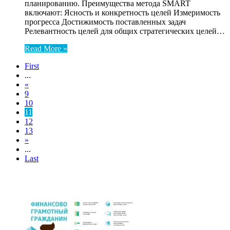
планированию. Преимущества метода SMART
включают: Ясность и конкретность целей Измеримость
прогресса Достижимость поставленных задач
Релевантность целей для общих стратегических целей…
Read More »
First
...
«
9
10
11
12
13
»
...
Last
ЧИТАЕМОЕ