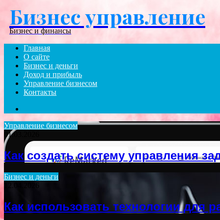
Бизнес управление
Menu
Бизнес и финансы
Главная
О сайте
Бизнес и деньги
Доход и прибыль
Управление бизнесом
Контакты
Search
for
Управление бизнесом
01.03.2026
Как создать систему управления зад
Бизнес и деньги
12.04.2026
Как использовать технологии для р