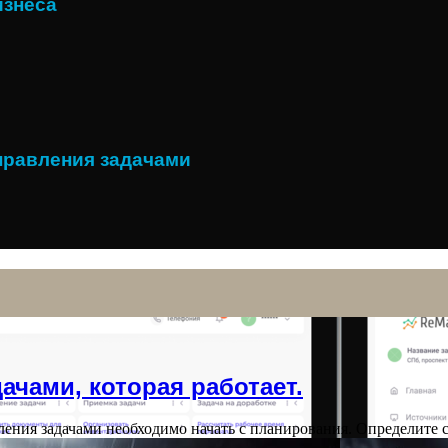
изнеса
правления задачами
ачами, которая работает.
ения задачами необходимо начать с планирования. Определите 