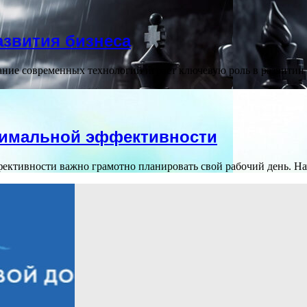
азвития бизнеса
ние современных технологий играет ключевую роль в развитии 
ксимальной эффективности
ктивности важно грамотно планировать свой рабочий день. Нач