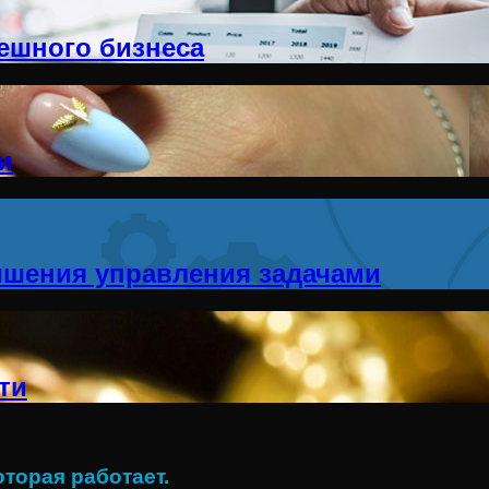
ешного бизнеса
и
чшения управления задачами
ти
оторая работает.