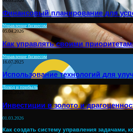
09.03.2026
Финансовый планирование для усп
Управление бизнесом
05.04.2026
Как управлять своими приоритетам
Управление бизнесом
16.07.2025
Использование технологий для улу
Доход и прибыль
24.01.2026
Инвестиции в золото и драгоценнос
01.03.2026
Как создать систему управления задачами, к