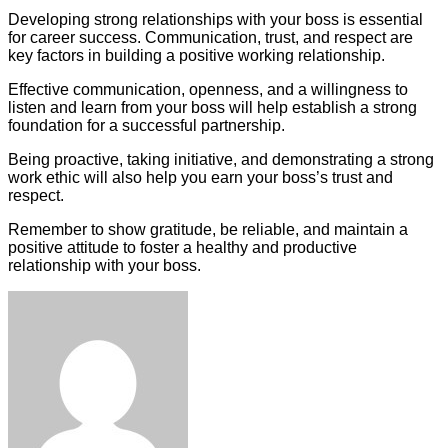
Developing strong relationships with your boss is essential
for career success. Communication, trust, and respect are
key factors in building a positive working relationship.
Effective communication, openness, and a willingness to
listen and learn from your boss will help establish a strong
foundation for a successful partnership.
Being proactive, taking initiative, and demonstrating a strong
work ethic will also help you earn your boss’s trust and
respect.
Remember to show gratitude, be reliable, and maintain a
positive attitude to foster a healthy and productive
relationship with your boss.
Facebook
Twitter
LinkedIn
Tumblr
Pinterest
Reddit
VKontakte
Odnoklassniki
Skype
WhatsApp
Telegram
Viber
Share
Print
via
Email