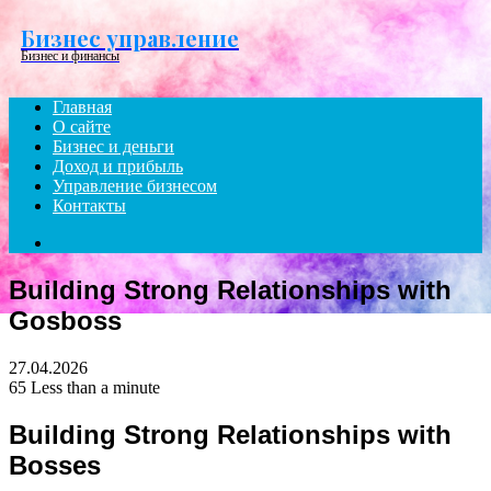
Menu
Бизнес управление
Бизнес и финансы
Главная
О сайте
Бизнес и деньги
Доход и прибыль
Управление бизнесом
Контакты
Search
for
Building Strong Relationships with
Gosboss
27.04.2026
65
Less than a minute
Building Strong Relationships with
Bosses