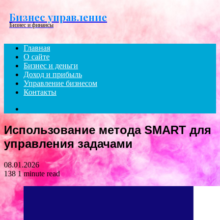
Menu
Бизнес управление
Бизнес и финансы
Главная
О сайте
Бизнес и деньги
Доход и прибыль
Управление бизнесом
Контакты
Search
for
Использование метода SMART для
управления задачами
08.01.2026
138
1 minute read