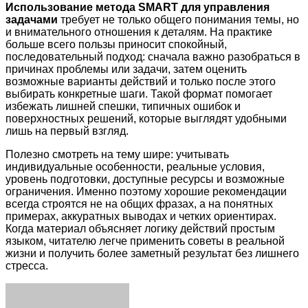
Использование метода SMART для управления
задачами
требует не только общего понимания темы, но
и внимательного отношения к деталям. На практике
больше всего пользы приносит спокойный,
последовательный подход: сначала важно разобраться в
причинах проблемы или задачи, затем оценить
возможные варианты действий и только после этого
выбирать конкретные шаги. Такой формат помогает
избежать лишней спешки, типичных ошибок и
поверхностных решений, которые выглядят удобными
лишь на первый взгляд.
Полезно смотреть на тему шире: учитывать
индивидуальные особенности, реальные условия,
уровень подготовки, доступные ресурсы и возможные
ограничения. Именно поэтому хорошие рекомендации
всегда строятся не на общих фразах, а на понятных
примерах, аккуратных выводах и четких ориентирах.
Когда материал объясняет логику действий простым
языком, читателю легче применить советы в реальной
жизни и получить более заметный результат без лишнего
стресса.
Facebook
Twitter
LinkedIn
Tumblr
Pinterest
Reddit
VKontakte
Odnoklassniki
Skype
WhatsApp
Telegram
Viber
Share
Print
via