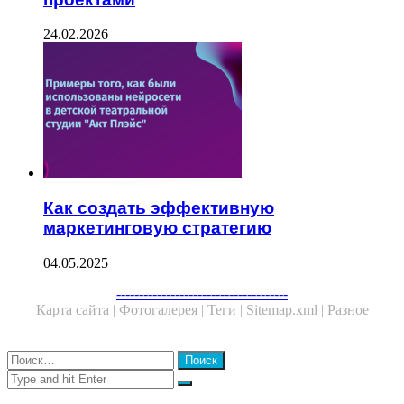
24.02.2026
Как создать эффективную
маркетинговую стратегию
04.05.2025
Facebook
Twitter
WhatsApp
Telegram
--------------------------------------
Карта сайта |
Фотогалерея |
Теги |
Sitemap.xml |
Разное
Close
Найти:
Close
Search
for