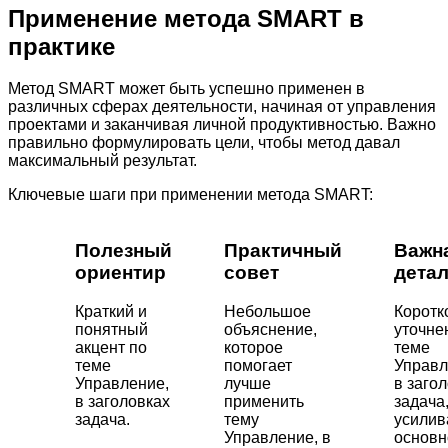
Применение метода SMART в
практике
Метод SMART может быть успешно применен в
различных сферах деятельности, начиная от управления
проектами и заканчивая личной продуктивностью. Важно
правильно формулировать цели, чтобы метод давал
максимальный результат.
Ключевые шаги при применении метода SMART:
Полезный
Практичный
Важн
ориентир
совет
дета
Краткий и
Небольшое
Коротк
понятный
объяснение,
уточне
акцент по
которое
теме
теме
помогает
Управл
Управление,
лучше
в заго
в заголовках
применить
задача
задача.
тему
усили
Управление, в
основн